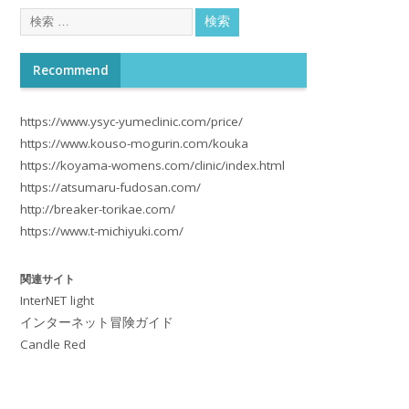
Recommend
https://www.ysyc-yumeclinic.com/price/
https://www.kouso-mogurin.com/kouka
https://koyama-womens.com/clinic/index.html
https://atsumaru-fudosan.com/
http://breaker-torikae.com/
https://www.t-michiyuki.com/
関連サイト
InterNET light
インターネット冒険ガイド
Candle Red